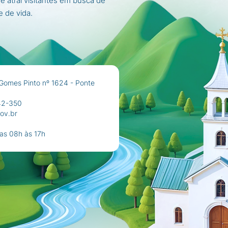
 e atrai visitantes em busca de
e de vida.
Gomes Pinto nº 1624 - Ponte
42-350
ov.br
das 08h às 17h