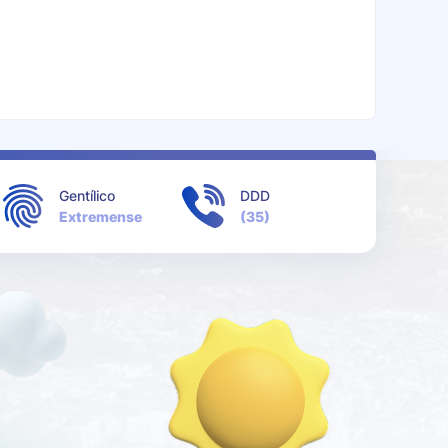
Gentílico
DDD
Extremense
(35)