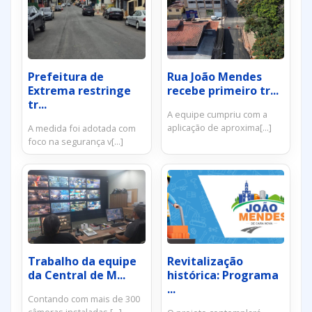
Prefeitura de
Rua João Mendes
Extrema restringe
recebe primeiro tr...
tr...
A equipe cumpriu com a
aplicação de aproxima[...]
A medida foi adotada com
foco na segurança v[...]
Trabalho da equipe
Revitalização
da Central de M...
histórica: Programa
...
Contando com mais de 300