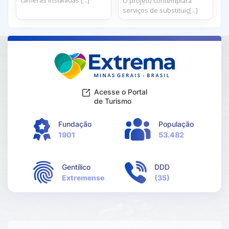
câmeras instaladas [...]
O projeto contemplará
serviços de substituiç[...]
Acesse o Portal
de Turismo
Fundação
População
1901
53.482
Gentílico
DDD
Extremense
(35)